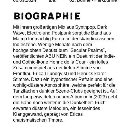
06.09.2024
tba.
02. Bühne - Parkbühne
Biographie
Mit ihrem großartigen Mix aus Synthpop, Dark
Wave, Electro und Postpunk sorgt die Band aus
Malmö für mächtig Furore in der skandinavischen
Indieszene. Wenige Monate nach dem
hochgelobten Debütalbum "Secular Psalms",
veröffentlichten ABU NEIN ein Duett mit der Indie-
und Gothic-Ikone Henric de la Cour - ein tolles
Zusammenspiel aus der tiefen Stimme von
Frontfrau Erica Lilundqvist und Henrics klarer
Stimme. Dazu ein hypnotischer Refrain und eine
wohlig-düstere Atmosphäre, welche perfekt für die
Tanzflächen dunkler Szene-Clubs geeignet ist. Auf
dem lang erwarteten neuen Album »II« (2023) geht
die Band noch weiter in die Dunkelheit. Euch
erwarten düstere Melodien, ein fesselndes
Klanggewand, geprägt von Ericas
charismatischen Timbre.