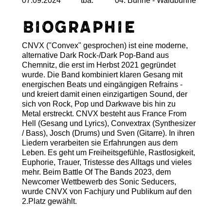
07.09.2024
tba.
04. Bühne - Waldbühne
Biographie
CNVX ("Convex" gesprochen) ist eine moderne,
alternative Dark Rock-/Dark Pop-Band aus
Chemnitz, die erst im Herbst 2021 gegründet
wurde. Die Band kombiniert klaren Gesang mit
energischen Beats und eingängigen Refrains -
und kreiert damit einen einzigartigen Sound, der
sich von Rock, Pop und Darkwave bis hin zu
Metal erstreckt. CNVX besteht aus France From
Hell (Gesang und Lyrics), Convextrax (Synthesizer
/ Bass), Josch (Drums) und Sven (Gitarre). In ihren
Liedern verarbeiten sie Erfahrungen aus dem
Leben. Es geht um Freiheitsgefühle, Rastlosigkeit,
Euphorie, Trauer, Tristesse des Alltags und vieles
mehr. Beim Battle Of The Bands 2023, dem
Newcomer Wettbewerb des Sonic Seducers,
wurde CNVX von Fachjury und Publikum auf den
2.Platz gewählt.