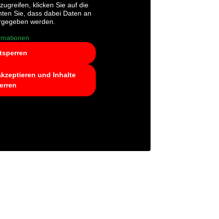
zugreifen, klicken Sie auf die
chten Sie, dass dabei Daten an
tergegeben werden.
rmationen
ntsperren
akzeptieren und Inhalte
erren