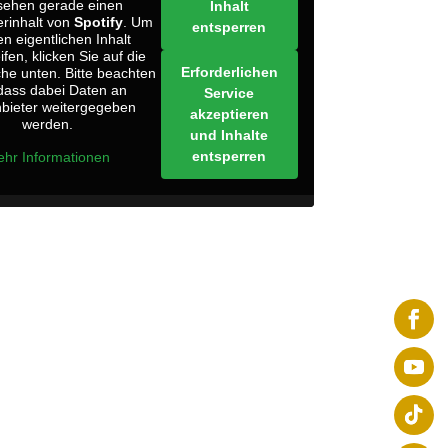
sehen gerade einen
Inhalt
erinhalt von
Spotify
. Um
entsperren
en eigentlichen Inhalt
fen, klicken Sie auf die
Erforderlichen
che unten. Bitte beachten
 dass dabei Daten an
Service
nbieter weitergegeben
akzeptieren
werden.
und Inhalte
entsperren
hr Informationen