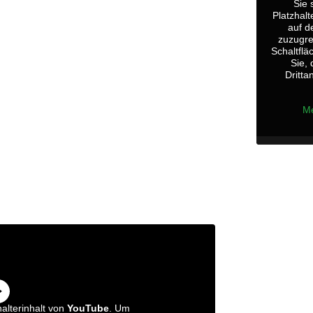
Sie 
Platzhalt
auf d
zuzugrei
Schaltflä
Sie,
Dritta
Me
alterinhalt von
YouTube
. Um