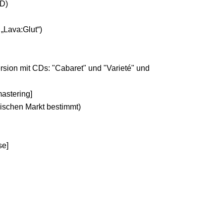
CD)
„Lava:Glut“)
rsion mit CDs: "Cabaret" und "Varieté" und
astering]
nischen Markt bestimmt)
se]