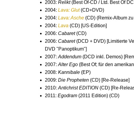
2003:
Relikt
(Best Of-CD / Ltd. Best Of D
2004:
Lava: Glut
(CD+DVD)
2004:
Lava: Asche
(CD) (Remix-Album zu 
2004:
Lava
(CD) [US-Edition]
2006:
Cabaret
(CD)
2006:
Cabaret
(DCD + DVD) [Limitierte Ve
DVD "Panoptikum"]
2007:
Addendum
(DCD inkl. Demos) [Rem
2007:
Alter Ego
(Best Of; für den amerika
2008:
Kannibale
(EP)
2009:
Die Propheten
(CD) [Re-Release]
2010:
Antichrist EDITION
(CD) [Re-Relea
2011:
Egodram
(2011 Edition) (CD)