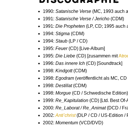
1990:
Satanische Verse
(MC, 1993 auch a
1991:
Satanische Verse / Jericho
(CDM)
1991:
Die Propheten
(LP, CD; 1995 auch 
1994:
Stigma
(CDM)
1994:
Staub
(LP / CD)
1995:
Feuer
(CD) [Live-Album]
1995:
Die Liebe
(CD) [zusammen mit
Atro
1996:
Das innere Ich
(CD) [Soundtrack]
1998:
Kindgott
(CDM)
1998:
Egodram
(veröffentlicht als MC, CD
1998:
Destillat
(CDM)
1998:
Morgue
(CD / Schwedische Edition
1999:
Re_Kapitulation
(CD) [Ltd. Best Of-
2000:
Re_Laborat / Re_Animat
(DCD / Fra
2002:
Anti’christ
(DLP / CD / US-Edition / 
2002:
Momentum
(VCD/DVD)