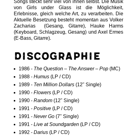
Songs steckt sehr viel von ihnen selbst. Die Musik
von Girls under Glass ist die Möglichkeit,
Erlebnisse, gleich welche Art, zu verarbeiten. Die
Aktuelle Besetzung besteht momentan aus Volker
Zacharias (Gesang, Gitarre), Hauke Harms
(Keyboard, Schlagzeug, Gesang) und Axel Ermes
(E-Bass, Gitarre).
Discographie
1986 -
The Question – The Answer – Pop
(MC)
1988 -
Humus
(LP / CD)
1989 -
Ten Million Dollars
(12" Single)
1990 -
Flowers
(LP / CD)
1990 -
Random
(12" Single)
1991 -
Positive
(LP / CD)
1991 -
Never Go
(7" Single)
1991 -
Live at Soundgarden
(LP / CD)
1992 -
Darius
(LP / CD)