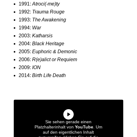
1991:
Atroci(-me)ty
1992:
Trauma Rouge
1993:
The Awakening
1994:
War
2003:
Katharsis
2004:
Black Heritage
2005:
Euphoric & Demonic
2006:
R(e)alict or Requiem
2009:
ION
2014:
Birth Life Death
Sie sehen gerade einen
Platzhalterinhalt von
YouTube
. Um
auf den eigentlichen Inhalt