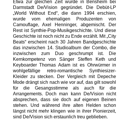
Etwa zur gleichen Zeit wurde in Bensheim bei
Darmstadt De/Vision gegründet. Die Debüt-LP
„World Without End“, die dann 1994 erschien,
wurde vom ehemaligen Produzenten von
Camouflage, Axel Henninger, abgemischt. Der
Rest ist Synthie-Pop-Musikgeschichte. Und diese
Geschichte ist noch nicht zu Ende erzählt. Mit „City
Beats“ erscheint nach 30 Jahren Bandgeschichte
das inzwischen 14. Studioalbum der Combo, die
inzwischen zum Duo geschrumpt ist. Die
Kernkompetenz von Sänger Steffen Keth und
Keyboarder Thomas Adam ist es Ohrwürmer in
wohlgefällige retro-romantische Synthiesizer-
Kleider zu stecken. Der Vergleich mit Depeche
Mode drängt sich nach wie vor auf, das gilt sowohl
für die Gesangsstimme als auch für die
Arrangements. Doch man kann De/Vision nicht
absprechen, dass sie doch auf eigenen Beinen
stehen. Und während ihre alten Helden schon
längst nicht mehr klingen wie in ihrer Pionierzeit,
sind De/Vision sich erstaunlich treu geblieben.